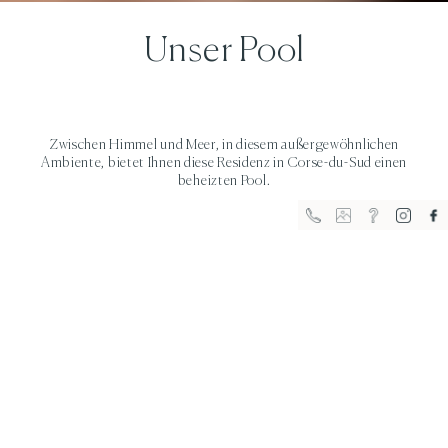
Unser Pool
Residenz in Corse-du-Sud mit Pool
Zwischen Himmel und Meer, in diesem außergewöhnlichen
Ambiente, bietet Ihnen diese Residenz in Corse-du-Sud einen
beheizten Pool.
FR
EN
IT
DE
Pool
Tauchen Sie in die Oase des Vergnügens ein, die
Ihnen der Pool von Terra Marina für unvergessliche
Momente bietet.