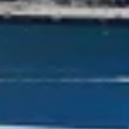
Massagen
Sonstige Leistungen
Region
Bonifacio
Strände
Aktivitäten auf Korsika
Informationen
Kontakt
Allgemeine Geschäftsbedingungen
Galerie