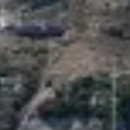
Startseite
Villen
Villen F2
Villen F3
Villen F4
Pool
Dienstleistungen
Frühstück
Bar, Cocktail & Snacking
Die Boutique