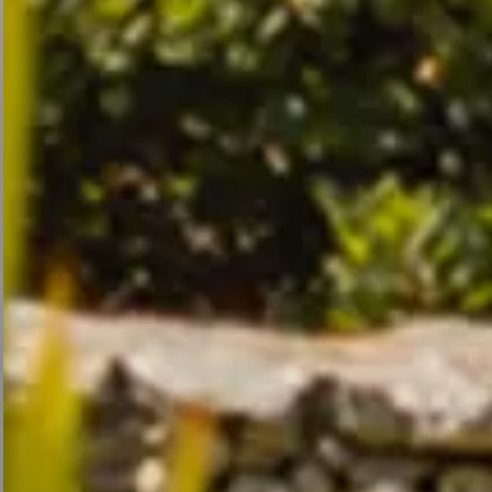
Region
Bonifacio
Strände
Aktivitäten auf Korsika
Informationen
Kontakt
Allgemeine Geschäftsbedingungen
Galerie