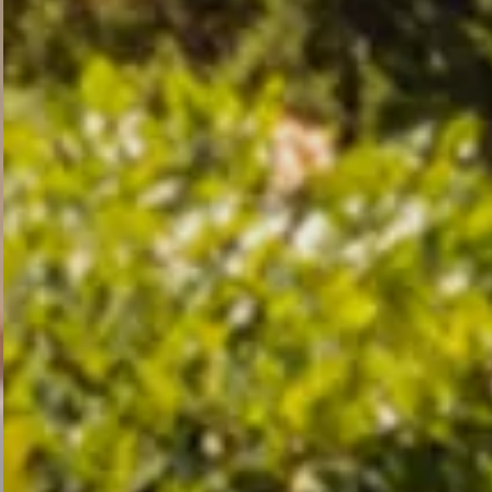
Villen
Villen F2
Villen F3
Villen F4
Pool
Dienstleistungen
Frühstück
Bar, Cocktail & Snacking
Die Boutique
Massagen
Sonstige Leistungen