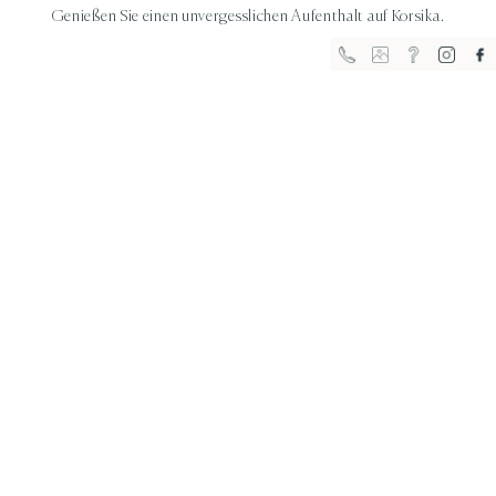
Genießen Sie einen unvergesslichen Aufenthalt auf Korsika.
FR
EN
IT
DE
Beschreibung Villa F3
Villa mit 2 Schlafzimmern für 4 Personen auf 60m2 -
Meerblick