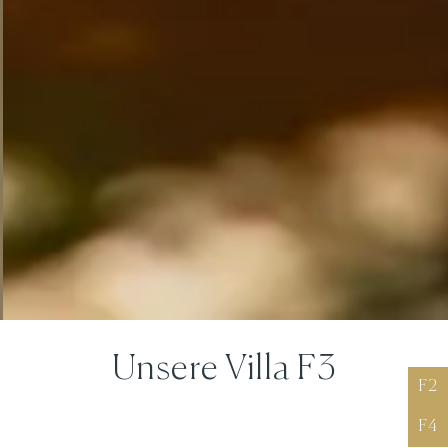
Unsere Villa F3
F2
F4
Charmante Villa F3 mit 2 Schlafzimmern in Bonifacio