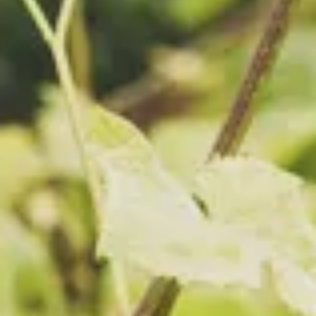
Petit déjeuner buffet
Bar à cocktails
La boutique
Massages
Autres prestations
Région
Bonifacio
Plages
Des Activités en Corse
Informations
Contact
Conditions générales de vente
Galerie