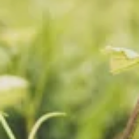
Accueil
Villas
Villas F2
Villas F3
Villas F4
Piscine
Services