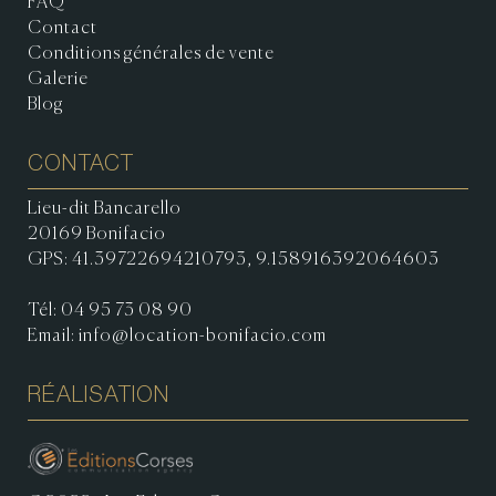
FAQ
Contact
Conditions générales de vente
Galerie
Blog
CONTACT
Lieu-dit Bancarello
20169 Bonifacio
GPS: 41.39722694210793, 9.158916392064603
Tél:
04 95 73 08 90
Email:
info@location-bonifacio.com
RÉALISATION